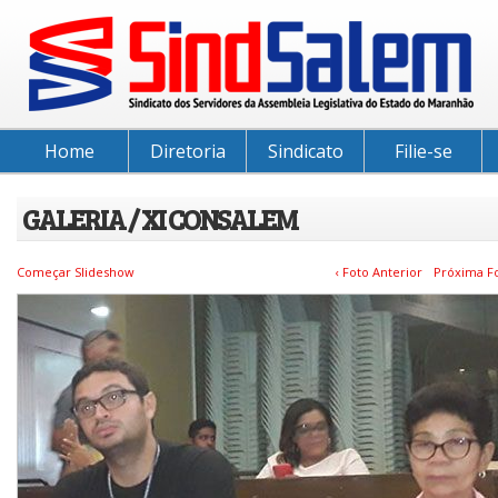
Home
Diretoria
Sindicato
Filie-se
GALERIA / XI CONSALEM
Começar Slideshow
‹ Foto Anterior
Próxima Fo