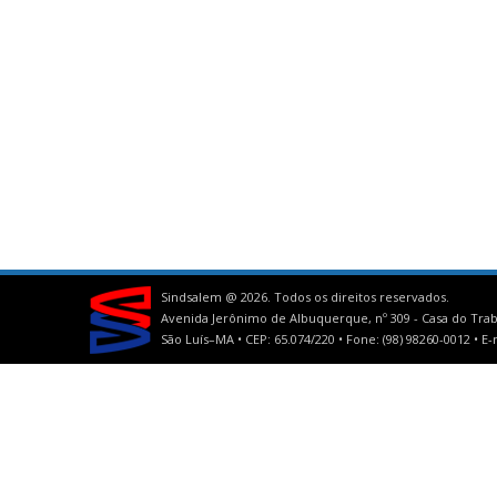
Sindsalem @
2026. Todos os direitos reservados.
Avenida Jerônimo de Albuquerque, nº 309 - Casa do Trab
São Luís–MA • CEP: 65.074/220 • Fone: (98) 98260-0012 •