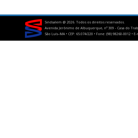
Sindsalem @
2026. Todos os direitos reservados.
Avenida Jerônimo de Albuquerque, nº 309 - Casa do Trab
São Luís–MA • CEP: 65.074/220 • Fone: (98) 98260-0012 •