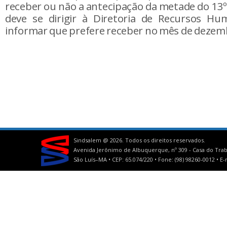
receber ou não a antecipação da metade do 13º
deve se dirigir à Diretoria de Recursos H
informar que prefere receber no mês de dezem
Sindsalem @
2026. Todos os direitos reservados.
Avenida Jerônimo de Albuquerque, nº 309 - Casa do Trab
São Luís–MA • CEP: 65.074/220 • Fone: (98) 98260-0012 •