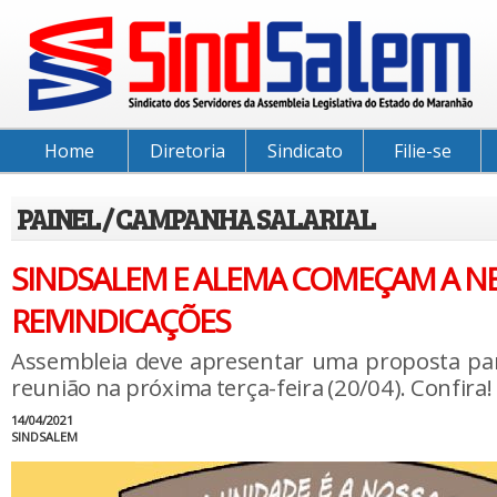
Home
Diretoria
Sindicato
Filie-se
PAINEL / CAMPANHA SALARIAL
SINDSALEM E ALEMA COMEÇAM A N
REIVINDICAÇÕES
Assembleia deve apresentar uma proposta par
reunião na próxima terça-feira (20/04). Confira!
14/04/2021
SINDSALEM