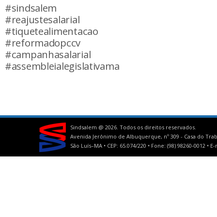
#sindsalem
#reajustesalarial
#tiquetealimentacao
#reformadopccv
#campanhasalarial
#assembleialegislativama
Sindsalem @
2026. Todos os direitos reservados.
Avenida Jerônimo de Albuquerque, nº 309 - Casa do Trab
São Luís–MA • CEP: 65.074/220 • Fone: (98) 98260-0012 •