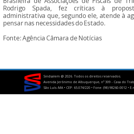
Brasileira de Associações de Fiscais de Tri
Rodrigo Spada, fez críticas à propo
administrativa que, segundo ele, atende à a
pensar nas necessidades do Estado.
Fonte: Agência Câmara de Notícias
Sindsalem @
2026. Todos os direitos reservados.
Avenida Jerônimo de Albuquerque, nº 309 - Casa do Trab
São Luís–MA • CEP: 65.074/220 • Fone: (98) 98260-0012 •