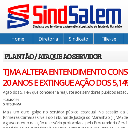
Home
Diretoria
Sindicato
Filie-se
PLANTÃO / ATAQUE AO SERVIDOR
TJMA ALTERA ENTENDIMENTO CONS
20 ANOS E EXTINGUE AÇÃO DOS 5,14
Ação dos 5,14% que concederia reajuste aos servidores públicos estadu
19/04/2021
SINTSEP-MA
Mais um duro golpe no servidor público estadual. Na sessão da úl
Primeiras Câmaras Cíveis do Tribunal de Justiça do Maranhão (TJMA) d
Agravo interno na ação rescisória protocolada pela Procuradoria Geral 