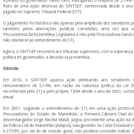
a pedido do governador Flávio Dino, extinguindo o reajuste de 5,14%. 
fruto de uma ação vitoriosa do SINTSEP, sentenciada desde o ano
julgado no Supremo Tribunal Federal (STF).
O julgamento foi histórico não apenas pela amplitude dos servidores p
também, pelas aberrações jurídicas cometidas, uma vez que a
Procuradoria da Assembleia Legislativa e não pela Procuradoria Geral
não obedecer ao entendimento do STJ.
Agora, o SINTSEP recorrerá aos tribunais superiores, com a esperança d
política do governador, a decisão seja revertida.
Entenda
Em 2010, o SINTSEP ajuizou ação pleiteando aos servidores 
remuneratório de 5,14%, em razão da natureza jurídica da Lei Es
reconhecida pelo STJ e pelo próprio TJMA desde o ano de 2001, como 
anual.
Em 2001, seguindo o entendimento do STJ em uma ação protocol
Procuradores do Estado do Maranhão, a Primeira Câmara Cível do 
desembargador Jorge Rachid Maluf, julgou procedente uma ação da 
da Polícia Civil do Maranhão (Adepol), inaugurando na Corte Estadual o
6.273/95, por ser lei de revisão geral, não poderia conceder índices d