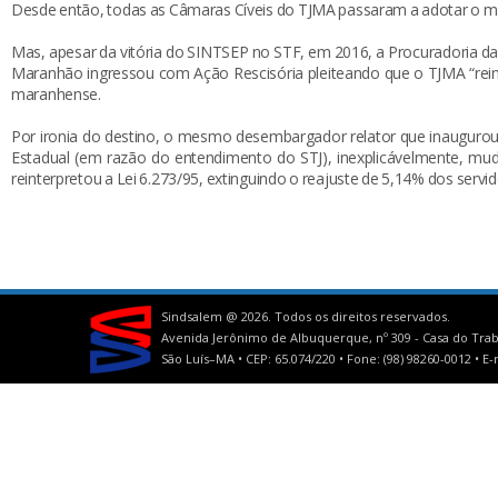
Desde então, todas as Câmaras Cíveis do TJMA passaram a adotar o
Mas, apesar da vitória do SINTSEP no STF, em 2016, a Procuradoria da
Maranhão ingressou com Ação Rescisória pleiteando que o TJMA “reint
maranhense.
Por ironia do destino, o mesmo desembargador relator que inauguro
Estadual (em razão do entendimento do STJ), inexplicávelmente, m
reinterpretou a Lei 6.273/95, extinguindo o reajuste de 5,14% dos servi
Sindsalem @
2026. Todos os direitos reservados.
Avenida Jerônimo de Albuquerque, nº 309 - Casa do Trab
São Luís–MA • CEP: 65.074/220 • Fone: (98) 98260-0012 •