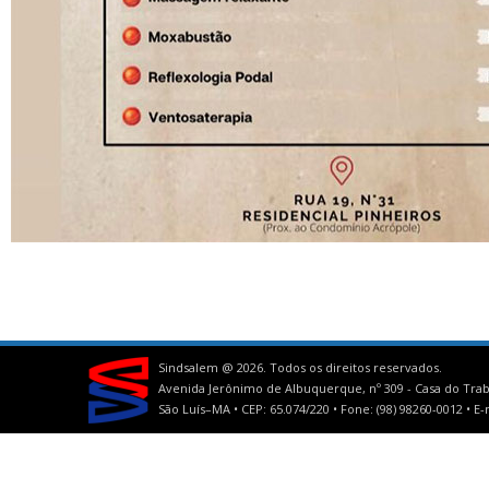
Sindsalem @
2026. Todos os direitos reservados.
Avenida Jerônimo de Albuquerque, nº 309 - Casa do Trab
São Luís–MA • CEP: 65.074/220 • Fone: (98) 98260-0012 •