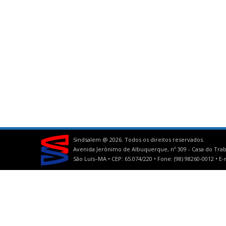
Sindsalem @
2026. Todos os direitos reservados.
Avenida Jerônimo de Albuquerque, nº 309 - Casa do Trab
São Luís–MA • CEP: 65.074/220 • Fone: (98) 98260-0012 •