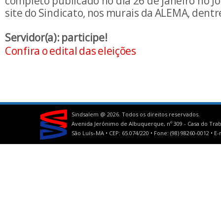
completo publicado no dia 26 de janeiro no J
site do Sindicato, nos murais da ALEMA, dentre
Servidor(a): participe!
Confira o edital das eleições
Sindsalem @
2026. Todos os direitos reservados.
Avenida Jerônimo de Albuquerque, nº 309 - Casa do Trab
São Luís–MA • CEP: 65.074/220 • Fone: (98) 98260-0012 •