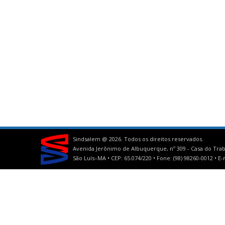
Sindsalem @
2026. Todos os direitos reservados.
Avenida Jerônimo de Albuquerque, nº 309 - Casa do Trab
São Luís–MA • CEP: 65.074/220 • Fone: (98) 98260-0012 •