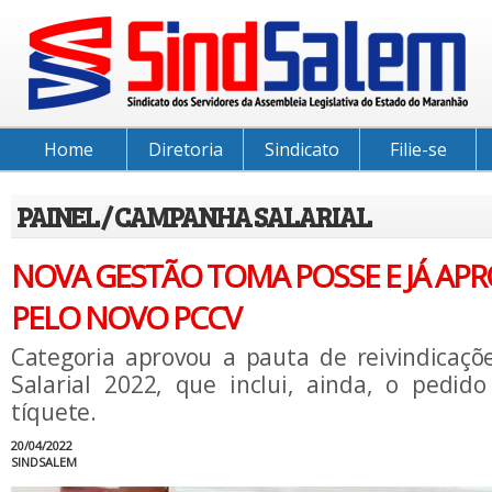
Home
Diretoria
Sindicato
Filie-se
PAINEL / CAMPANHA SALARIAL
NOVA GESTÃO TOMA POSSE E JÁ APR
PELO NOVO PCCV
Categoria aprovou a pauta de reivindicaç
Salarial 2022, que inclui, ainda, o pedid
tíquete.
20/04/2022
SINDSALEM