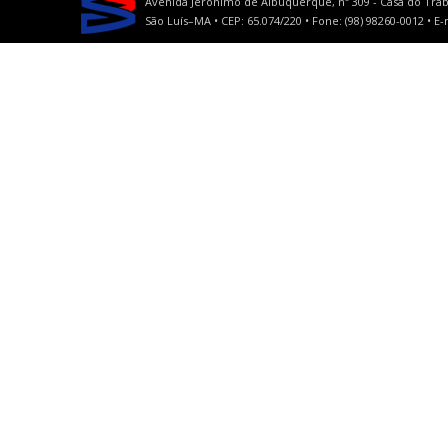
Avenida Jerônimo de Albuquerque, nº 309 - Casa do Trab
São Luís–MA • CEP: 65.074/220 • Fone: (98) 98260-0012 •