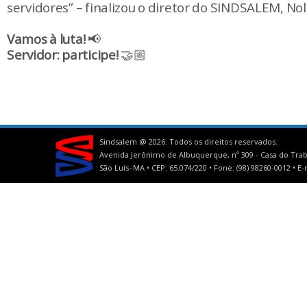
servidores” – finalizou o diretor do SINDSALEM, Nol
Vamos à luta!
📢
Servidor: participe!
🤝🏼
Sindsalem @
2026. Todos os direitos reservados.
Avenida Jerônimo de Albuquerque, nº 309 - Casa do Trab
São Luís–MA • CEP: 65.074/220 • Fone: (98) 98260-0012 •