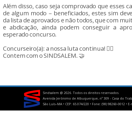
Além disso, caso seja comprovado que esses c
de algum modo – beneficiados, estes sim deve
da lista de aprovados e não todos, que com mui
e abdicação, ainda podem conseguir a apr
esperado concurso.
Concurseiro(a): a nossa luta continua! ✊🏼
Contem com o SINDSALEM. 🤝
Sindsalem @
2026. Todos os direitos reservados.
Avenida Jerônimo de Albuquerque, nº 309 - Casa do Trab
São Luís–MA • CEP: 65.074/220 • Fone: (98) 98260-0012 •