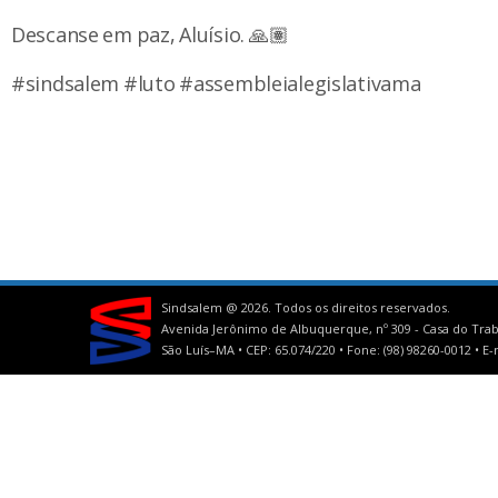
Descanse em paz, Aluísio. 🙏🏽
#sindsalem #luto #assembleialegislativama
Sindsalem @
2026. Todos os direitos reservados.
Avenida Jerônimo de Albuquerque, nº 309 - Casa do Trab
São Luís–MA • CEP: 65.074/220 • Fone: (98) 98260-0012 •