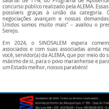
salarial de 11%, do Programa de Aposenta
concurso público realizado pela ALEMA. Essas 
possíveis graças à união da categoria. 
negociações avançam e nossas demandas
Unidos somos muito mais” – avaliou o pre
Serejo.
Em 2024, o SINDSALEM espera comem
associados e com suas associadas ainda ma
você, servidor(a) da ALEMA, que por meio do s
máximo de si, para o povo maranhense e para
um Estado melhor, nossos parabéns!
Sindsalem @
2026. Todos os direitos reservados.
Avenida Jerônimo de Albuquerque, nº 309 - Casa do Trab
São Luís–MA • CEP: 65.074/220 • Fone: (98) 98260-0012 •