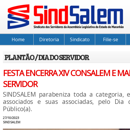
Home
Diretoria
Sindicato
Filie-se
PLANTÃO / DIA DO SERVIDOR
FESTA ENCERRA XIV CONSALEM E MA
SERVIDOR
SINDSALEM parabeniza toda a categoria, e
associados e suas associadas, pelo Dia d
Público(a).
27/10/2023
SINDSALEM