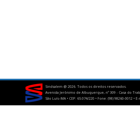
Sindsalem @
2026. Todos os direitos reservados.
Avenida Jerônimo de Albuquerque, nº 309 - Casa do Trab
São Luís–MA • CEP: 65.074/220 • Fone: (98) 98260-0012 •