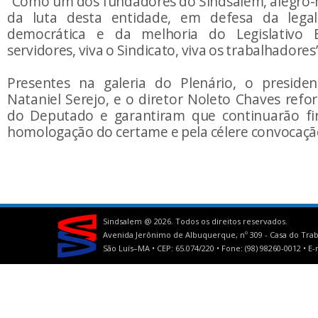
“Como um dos fundadores do Sindsalem, alegro-
da luta desta entidade, em defesa da lega
democrática e da melhoria do Legislativo E
servidores, viva o Sindicato, viva os trabalhadores
Presentes na galeria do Plenário, o preside
Nataniel Serejo, e o diretor Noleto Chaves refo
do Deputado e garantiram que continuarão fi
homologação do certame e pela célere convocaç
Sindsalem @
2026. Todos os direitos reservados.
Avenida Jerônimo de Albuquerque, nº 309 - Casa do Trab
São Luís–MA • CEP: 65.074/220 • Fone: (98) 98260-0012 •