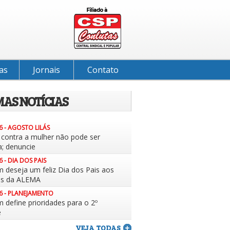
as
Jornais
Contato
MAS NOTÍCIAS
6 - AGOSTO LILÁS
a contra a mulher não pode ser
a; denuncie
6 - DIA DOS PAIS
m deseja um feliz Dia dos Pais aos
es da ALEMA
6 - PLANEJAMENTO
 define prioridades para o 2º
e
VEJA TODAS