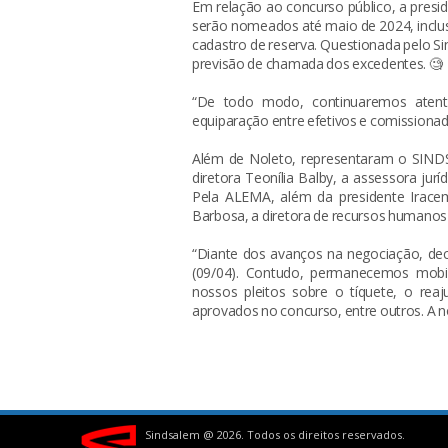
Em relação ao concurso público, a presi
serão nomeados até maio de 2024, inclu
cadastro de reserva. Questionada pelo Si
previsão de chamada dos excedentes. 🧐
“De todo modo, continuaremos atent
equiparação entre efetivos e comissionado
Além de Noleto, representaram o SINDS
diretora Teonília Balby, a assessora jur
Pela ALEMA, além da presidente Iracema
Barbosa, a diretora de recursos humanos L
“Diante dos avanços na negociação, dec
(09/04). Contudo, permanecemos mobi
nossos pleitos sobre o tíquete, o rea
aprovados no concurso, entre outros. A no
Sindsalem @
2026. Todos os direitos reservados.