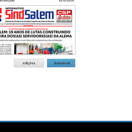
INDSALEM
FEV/2026
edições
download