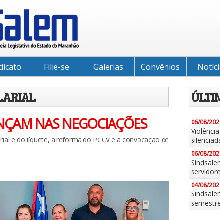
dicato
Filie-se
Galerias
Convênios
Notíci
LARIAL
ÚLTI
ANÇAM NAS NEGOCIAÇÕES
06/08/202
Violênci
arial e do tíquete, a reforma do PCCV e a convocação de
silenciad
06/08/202
Sindsale
servidor
04/08/202
Sindsalem
semestr