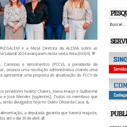
PESQ
SERV
 SINDSALEM e a Mesa Diretora da ALEMA sobre as
 Salarial 2024 avançaram nesta sexta-feira (05/04). 💬
 Carreiras e Vencimentos (PCCV), a presidente da
al , assinou uma resolução administrativa criando uma
ara apresentar uma proposta de atualização do PCCV da
 os servidores Noleto Chaves, Joana Araújo e Guilherme
cha e José Mendes [suplentes]. Todos os membros que
serão divulgados hoje no Diário Oficial da Casa. 📃
PUBL
-alimentação, a deputada garantiu que haverá reajuste,
s até o dia 30 de abril. 💰