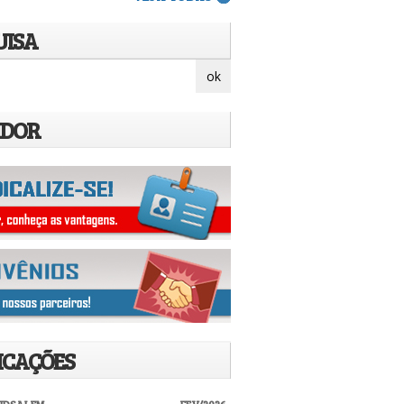
UISA
IDOR
ICAÇÕES