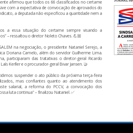
JORNAL S
dente afirmou que todos os 66 classificados no certame
sive com a expectativa de convocação de aprovados do
ndicato, a deputada não especificou a quantidade nem a
os a essa situação do certame sempre visando a
s” – ressaltou o diretor Noleto Chaves. 💪🏼
ALEM na negociação, o presidente Nataniel Serejo, a
ídica Doriana Camelo, além do servidor Guilherme Lima.
, participaram das tratativas o diretor-geral Ricardo
aís Kerller e o procurador-geral Bivar Jansen. 🤝
idimos suspender o ato público da próxima terça-feira
lizados, mas confiantes quanto ao atendimento dos
juste salarial, a reforma do PCCV, a convocação dos
ssa luta continua” – finalizou Nataniel. ✅