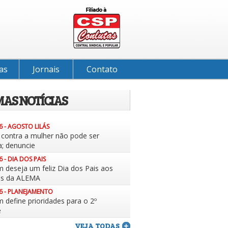
as
Jornais
Contato
MAS NOTÍCIAS
6 - AGOSTO LILÁS
a contra a mulher não pode ser
a; denuncie
6 - DIA DOS PAIS
m deseja um feliz Dia dos Pais aos
es da ALEMA
6 - PLANEJAMENTO
 define prioridades para o 2º
e
VEJA TODAS