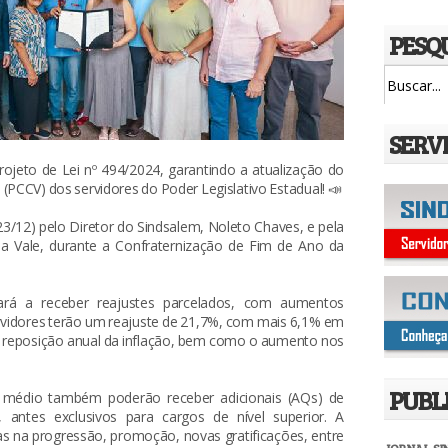
PESQ
SERV
jeto de Lei nº 494/2024, garantindo a atualização do
(PCCV) dos servidores do Poder Legislativo Estadual! 📣
(23/12) pelo Diretor do Sindsalem, Noleto Chaves, e pela
 Vale, durante a Confraternização de Fim de Ano da
ará a receber reajustes parcelados, com aumentos
servidores terão um reajuste de 21,7%, com mais 6,1% em
a reposição anual da inflação, bem como o aumento nos
PUBL
l médio também poderão receber adicionais (AQs) de
 antes exclusivos para cargos de nível superior. A
ias na progressão, promoção, novas gratificações, entre