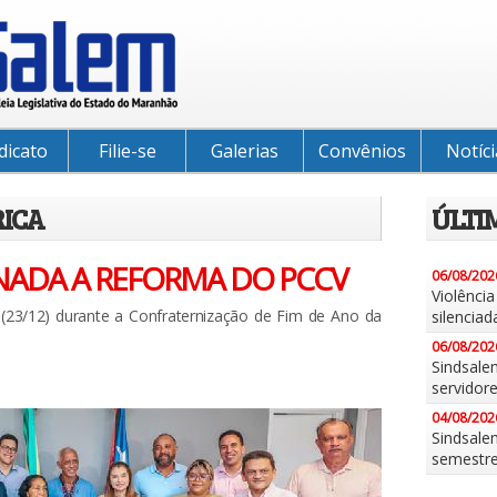
dicato
Filie-se
Galerias
Convênios
Notíci
RICA
ÚLTI
ONADA A REFORMA DO PCCV
06/08/202
Violênci
a (23/12) durante a Confraternização de Fim de Ano da
silenciad
06/08/202
Sindsale
servidor
04/08/202
Sindsalem
semestr