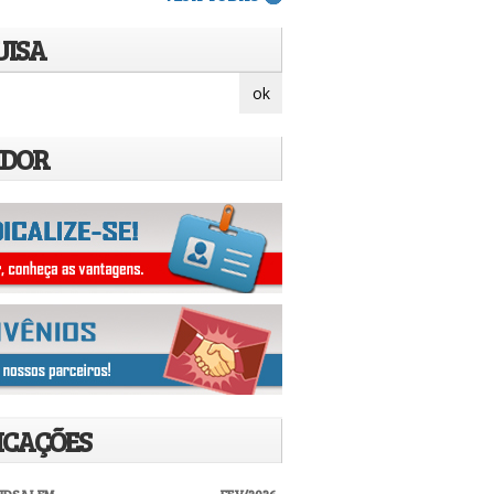
UISA
IDOR
ICAÇÕES