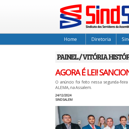
Home
Diretoria
Sin
PAINEL / VITÓRIA HISTÓ
AGORA É LEI! SANCI
O anúncio foi feito nessa segunda-feir
ALEMA, na Assalem.
24/12/2024
SINDSALEM