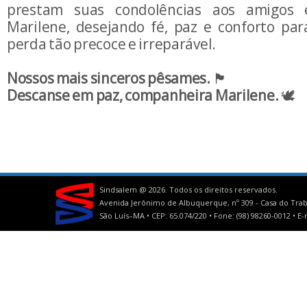
prestam suas condolências aos amigos 
Marilene, desejando fé, paz e conforto par
perda tão precoce e irreparável.
Nossos mais sinceros pêsames.
🏴
Descanse em paz, companheira Marilene.
🕊️
Sindsalem @
2026. Todos os direitos reservados.
Avenida Jerônimo de Albuquerque, nº 309 - Casa do Trab
São Luís–MA • CEP: 65.074/220 • Fone: (98) 98260-0012 •