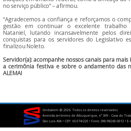
no serviço público” – afirmou.
“Agradecemos a confiança e reforçamos o com
gestão em continuar o excelente trabalho 
Nataniel, lutando incansavelmente pelos dir
conquistas para os servidores do Legislativo es
finalizou Noleto.
Servidor(a): acompanhe nossos canais para mais
a cerimônia festiva e sobre o andamento das 
ALEMA!
Sindsalem @
2026. Todos os direitos reservados.
Avenida Jerônimo de Albuquerque, nº 309 - Casa do Trab
São Luís–MA • CEP: 65.074/220 • Fone: (98) 98260-0012 •