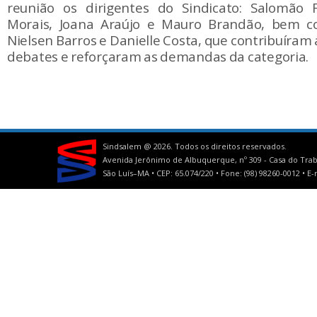
reunião os dirigentes do Sindicato: Salomão F
Morais, Joana Araújo e Mauro Brandão, bem c
Nielsen Barros e Danielle Costa, que contribuíra
debates e reforçaram as demandas da categoria.
Sindsalem @
2026. Todos os direitos reservados.
Avenida Jerônimo de Albuquerque, nº 309 - Casa do Trab
São Luís–MA • CEP: 65.074/220 • Fone: (98) 98260-0012 •