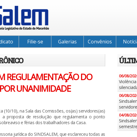
dicato
Filie-se
Galerias
Convênios
Notíci
TRÔNICO
ÚLTI
AM REGULAMENTAÇÃO DO
06/08/202
Violênci
 POR UNANIMIDADE
silenciad
06/08/202
Sindsale
servidor
a (10/10), na Sala das Comissões, os(as) servidores(as)
04/08/202
 a proposta de resolução que regulamenta o ponto
Sindsalem
 sobreaviso e férias dos trabalhadores da Casa.
semestr
ssoria jurídica do SINDSALEM, que esclareceu todas as