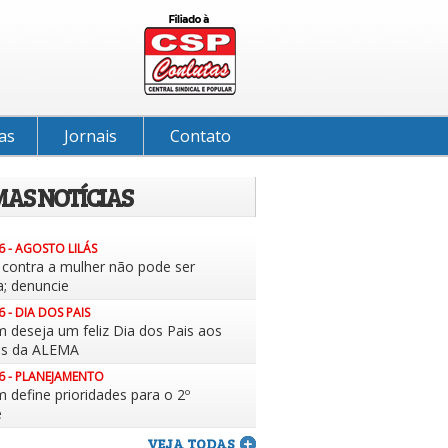
as
Jornais
Contato
MAS NOTÍCIAS
6 - AGOSTO LILÁS
a contra a mulher não pode ser
a; denuncie
6 - DIA DOS PAIS
m deseja um feliz Dia dos Pais aos
es da ALEMA
6 - PLANEJAMENTO
 define prioridades para o 2º
e
VEJA TODAS