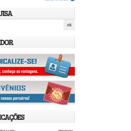
UISA
IDOR
ICAÇÕES