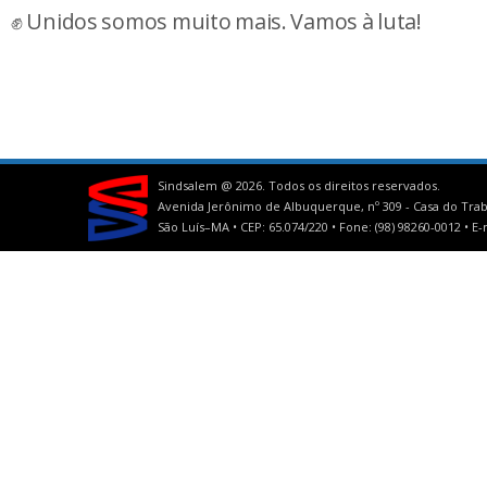
✊ Unidos somos muito mais. Vamos à luta!
Sindsalem @
2026. Todos os direitos reservados.
Avenida Jerônimo de Albuquerque, nº 309 - Casa do Trab
São Luís–MA • CEP: 65.074/220 • Fone: (98) 98260-0012 •