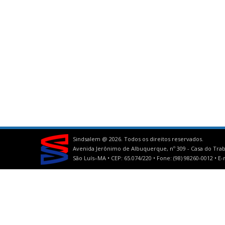
Sindsalem @
2026. Todos os direitos reservados.
Avenida Jerônimo de Albuquerque, nº 309 - Casa do Trab
São Luís–MA • CEP: 65.074/220 • Fone: (98) 98260-0012 •