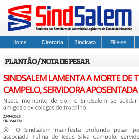
Home
Diretoria
Sindicato
Filie-se
PLANTÃO / NOTA DE PESAR
SINDSALEM LAMENTA A MORTE DE 
CAMPELO, SERVIDORA APOSENTADA
Neste momento de dor, o Sindsalem se solidari
amigos e ex-colegas de trabalho.
23/04/2026
SINDSALEM
😢 O Sindsalem manifesta profundo pesar pel
associada Telma de Jesus Silva Campelo, servi